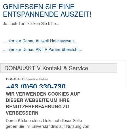
GENIESSEN SIE EINE E
NTSPANNENDE AUSZEIT!
Je nach Tarif klicken Sie bitte...
...
hier zur Donau Auszeit Hotelauswahl...
...
hier zur Donau AKTIV Partnerübersicht...
DONAUAKTIV Kontakt & Service
DONAUAKTIV Service Hotline
+43 (0)50 330-730
WIR VERWENDEN COOKIES AUF
DONAUAKTIV Service E-Mail
office@donau-aktiv.at
DIESER WEBSEITE UM IHRE
BENUTZERERFAHRUNG ZU
VERBESSERN
Durch Klicken eines Links auf dieser Seite
geben Sie Ihr Einverständnis zur Nutzung von