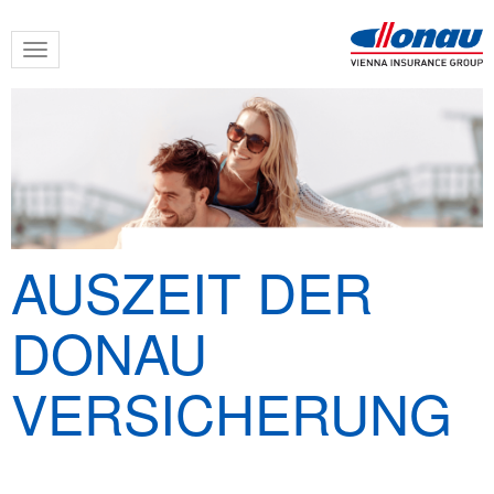
Skip
Toggle
to
navigation
main
content
AUSZEIT DER
DONAU
VERSICHERUNG