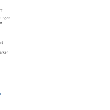
T
htungen
er
r)
arkeit
http://www.viennahouse.com/martinspark-dornbirn