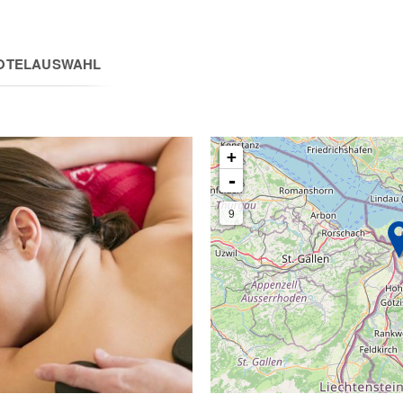
OTELAUSWAHL
+
-
9