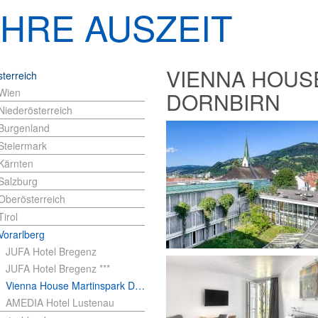
IHRE AUSZEIT
VIENNA HOUS
terreich
Wien
DORNBIRN
Niederösterreich
Burgenland
Steiermark
Kärnten
Salzburg
Oberösterreich
Tirol
Vorarlberg
JUFA Hotel Bregenz
JUFA Hotel Bregenz ***
Vienna House Martinspark Dornbirn
AMEDIA Hotel Lustenau